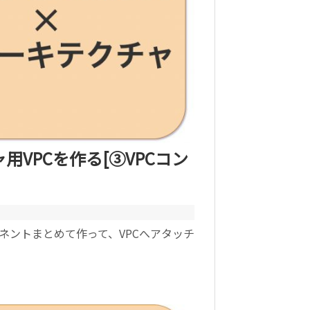
チャ用VPCを作る[③VPCコン
ーネントまとめて作って、VPCへアタッチ