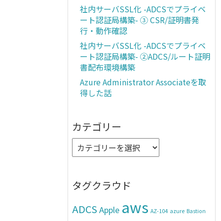
社内サーバSSL化 -ADCSでプライベ
ート認証局構築- ③ CSR/証明書発
行・動作確認
社内サーバSSL化 -ADCSでプライベ
ート認証局構築- ②ADCS/ルート証明
書配布環境構築
Azure Administrator Associateを取
得した話
カテゴリー
タグクラウド
aws
ADCS
Apple
AZ-104
azure
Bastion