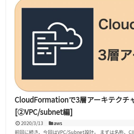
CloudFormationで3層アーキテク
[②VPC/subnet編]
2020/3/13
aws
前回に続き、今回はVPC/Subnet設計。 まずは名称、