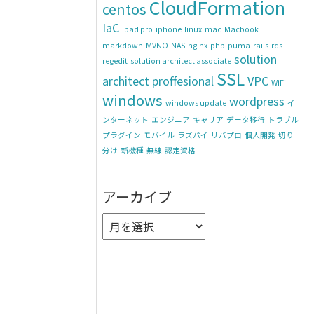
CloudFormation
centos
IaC
ipad pro
iphone
linux
mac
Macbook
markdown
MVNO
NAS
nginx
php
puma
rails
rds
solution
regedit
solution architect associate
SSL
architect proffesional
VPC
WiFi
windows
wordpress
windows update
イ
ンターネット
エンジニア
キャリア
データ移行
トラブル
プラグイン
モバイル
ラズパイ
リバプロ
個人開発
切り
分け
新機種
無線
認定資格
アーカイブ