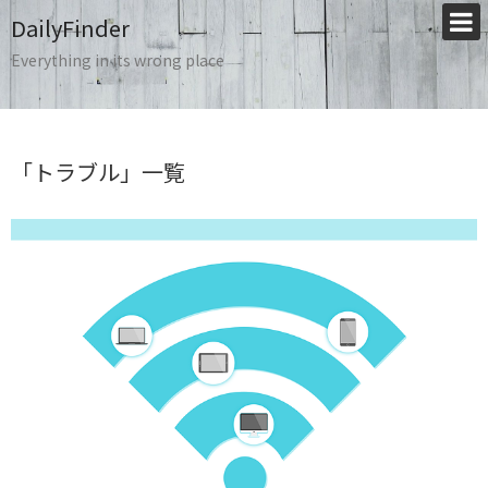
DailyFinder
Everything in its wrong place
「
トラブル
」
一覧