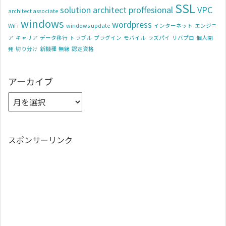
SSL
solution architect proffesional
VPC
architect associate
windows
wordpress
WiFi
windows update
インターネット
エンジニ
ア
キャリア
データ移行
トラブル
プラグイン
モバイル
ラズパイ
リバプロ
個人開
発
切り分け
新機種
無線
認定資格
アーカイブ
スポンサーリンク